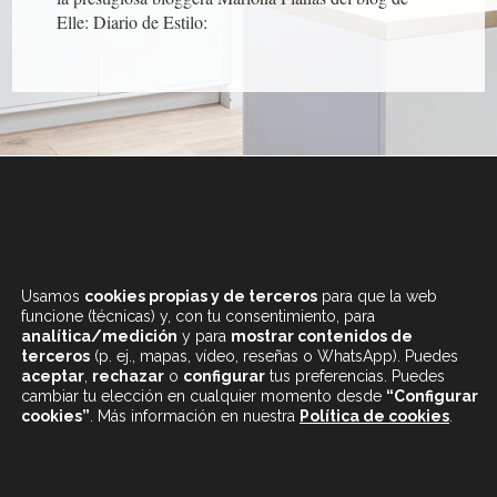
Elle: Diario de Estilo:
+34 933 682 555
LUNES A SÁBADO
Usamos
cookies propias y de terceros
para que la web
DE 9.30 A 20H
funcione (técnicas) y, con tu consentimiento, para
analítica/medición
y para
mostrar contenidos de
terceros
(p. ej., mapas, vídeo, reseñas o WhatsApp). Puedes
aceptar
,
rechazar
o
configurar
tus preferencias. Puedes
cambiar tu elección en cualquier momento desde
“Configurar
cookies”
. Más información en nuestra
Política de cookies
.
CONTENIDOS DESTACADOS
BLOG
MAPA WEB